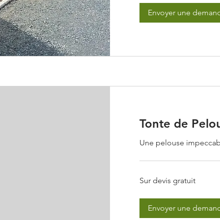
Envoyer une deman
Tonte de Pelo
Une pelouse impeccable
Sur
Sur devis gratuit
devis
gratuit
Envoyer une deman