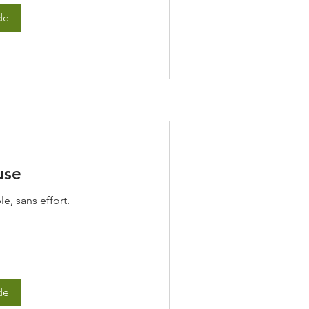
de
use
, sans effort.
de