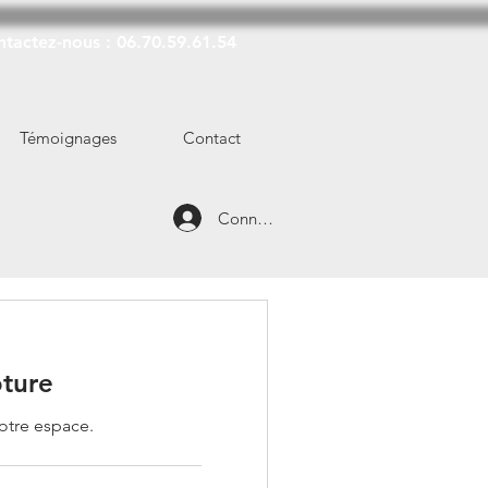
tactez-nous : 06.70.59.61.54
Témoignages
Contact
Connexion
ôture
otre espace.