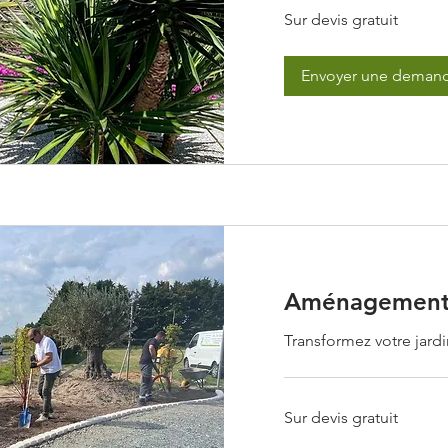
Sur
Sur devis gratuit
devis
gratuit
Envoyer une deman
Aménagement 
Transformez votre jardi
Sur
Sur devis gratuit
devis
gratuit