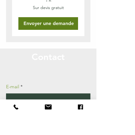
1 h
Sur
Sur devis gratuit
devis
gratuit
Envoyer une demande
Contact
Appelez ou envoyez-nous un message pour un
devis gratuit!
E-mail
Prenom